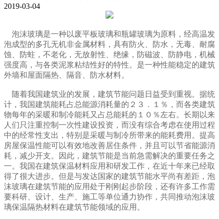
2019-03-04
泡沫玻璃是一种以废平板玻璃和瓶罐玻璃为原料，经高温发
泡成型的多孔无机非金属材料，具有防火、防水，无毒、耐腐
蚀、防蛀，不老化，无放射性、绝缘，防磁波、防静电，机械
强度高，与各类泥浆粘结性好的特性。是一种性能稳定的建筑
外墙和屋面隔热、隔音、防水材料。
随着我国建筑业的发展，建筑节能问题日益受到重视。据统
计，我国建筑能耗占总能源消耗量的２３．１％，而各类建筑
物每年的采暖和制冷能耗又占总能耗的１０％左右。长期以来
人们只注重控制一次性建设投资，而没有综合考虑在使用过程
中的经常性支出，特别是采暖与制冷所带来的能耗费用。提高
房屋保温性能可以有效地改善居住条件，并且可以节省能源消
耗，减少开支。因此，建筑节能是当前急需解决的重要任务之
一。我国在建筑保温材料应用和研发工作，在近十年来已经取
得了很大进步。但是与发达国家的建筑节能水平尚有差距，泡
沫玻璃在建筑节能的应用处于刚刚起步阶段，还有许多工作需
要科研、设计、生产、施工等单位通力协作，共同推动泡沫玻
璃保温隔热材料在建筑节能领域的应用。